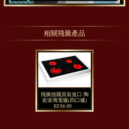
相關飛騰產品
飛騰德國原裝進口 陶
瓷玻璃電爐(四口爐)
REM-88