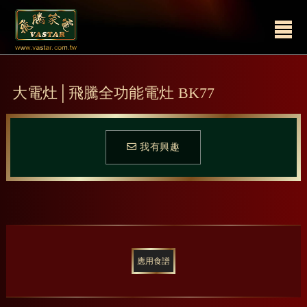
大電灶│飛騰全功能電灶 BK77
我有興趣
應用食譜