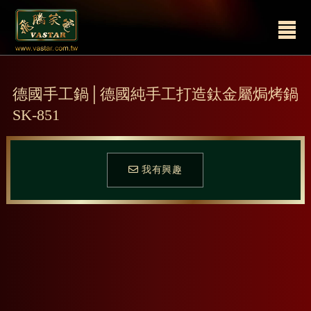
德國手工鍋│德國純手工打造鈦金屬焗烤鍋
SK-851
我有興趣