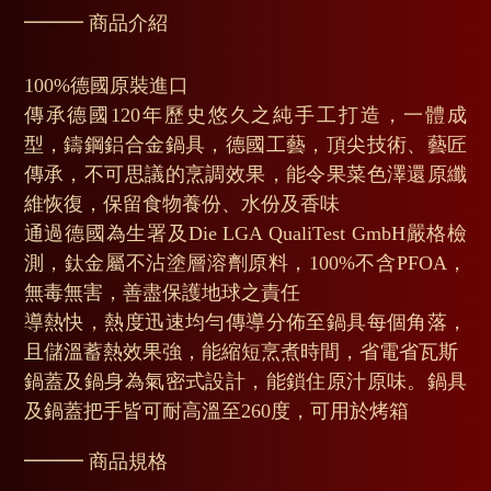
━━━ 商品介紹
100%德國原裝進口
傳承德國120年歷史悠久之純手工打造，一體成
型，鑄鋼鋁合金鍋具，德國工藝，頂尖技術、藝匠
傳承，不可思議的烹調效果，能令果菜色澤還原纖
維恢復，保留食物養份、水份及香味
通過德國為生署及Die LGA QualiTest GmbH嚴格檢
測，鈦金屬不沾塗層溶劑原料，100%不含PFOA，
無毒無害，善盡保護地球之責任
導熱快，熱度迅速均勻傳導分佈至鍋具每個角落，
且儲溫蓄熱效果強，能縮短烹煮時間，省電省瓦斯
鍋蓋及鍋身為氣密式設計，能鎖住原汁原味。鍋具
及鍋蓋把手皆可耐高溫至260度，可用於烤箱
━━━ 商品規格