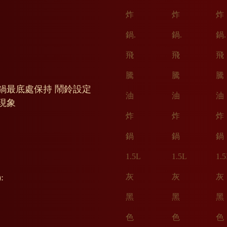
鍋最底處保持 鬧鈴設定
現象
: