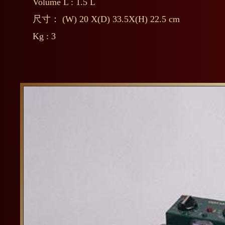
Volume L : 1.5 L
尺寸： (W) 20 X(D) 33.5X(H) 22.5 cm
Kg : 3