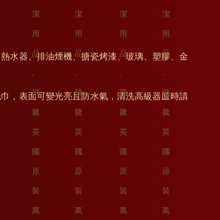
、熱水器、排油煙機、搪瓷烤漆、玻璃、塑膠、金
紙巾，表面可變光亮且防水氣，清洗高級器皿時請