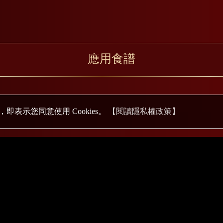
應用食譜
即表示您同意使用 Cookies。
【閱讀隱私權政策】
COPYRIGHT © 2026
飛騰家電 All Rights Reserved
臺北市大同區承德路三段285號1樓
(02)2838-1010(代表號) FAX:(0
銷企劃部：臺北市大同區承德路三段267號3樓
(02)2595-1688(代