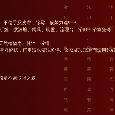
、不傷手及皮膚，除霉、殺菌力達99%
斯爐、微波爐、鍋具、碗盤、流理台、浴缸、浴室瓷磚
天然植物皂、甘油、矽粉
污處輕拭，再用清水清洗乾淨。金屬或玻璃表面請用乾
。
孩童不易取得之處。