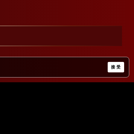
接 受
2)2838-1212
表號)