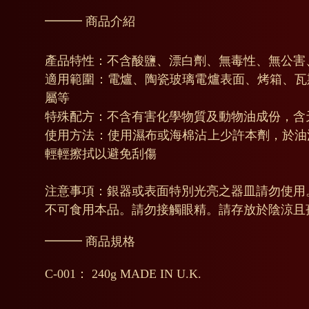
━━━ 商品介紹
產品特性：不含酸鹽、漂白劑、無毒性、無公害
適用範圍：電爐、陶瓷玻璃電爐表面、烤箱、瓦
屬等
特殊配方：不含有害化學物質及動物油成份，含
使用方法：使用濕布或海棉沾上少許本劑，於油
輕輕擦拭以避免刮傷
注意事項：銀器或表面特別光亮之器皿請勿使用
不可食用本品。請勿接觸眼精。請存放於陰涼且
━━━ 商品規格
C-001： 240g MADE IN U.K.