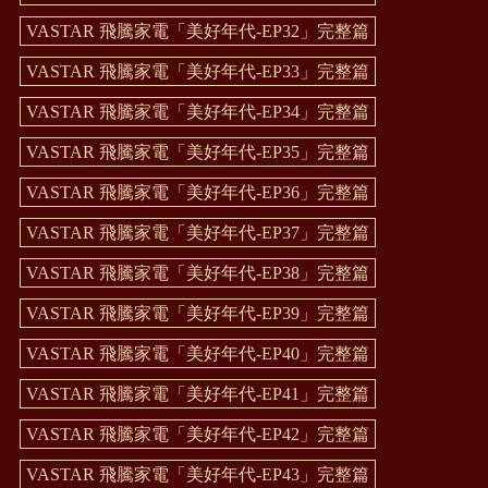
VASTAR 飛騰家電「美好年代-EP32」完整篇
VASTAR 飛騰家電「美好年代-EP33」完整篇
VASTAR 飛騰家電「美好年代-EP34」完整篇
VASTAR 飛騰家電「美好年代-EP35」完整篇
VASTAR 飛騰家電「美好年代-EP36」完整篇
VASTAR 飛騰家電「美好年代-EP37」完整篇
VASTAR 飛騰家電「美好年代-EP38」完整篇
VASTAR 飛騰家電「美好年代-EP39」完整篇
VASTAR 飛騰家電「美好年代-EP40」完整篇
VASTAR 飛騰家電「美好年代-EP41」完整篇
VASTAR 飛騰家電「美好年代-EP42」完整篇
VASTAR 飛騰家電「美好年代-EP43」完整篇