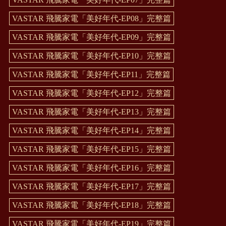
VASTAR 飛騰家電「美好年代-EP08」完整篇
VASTAR 飛騰家電「美好年代-EP09」完整篇
VASTAR 飛騰家電「美好年代-EP10」完整篇
VASTAR 飛騰家電「美好年代-EP11」完整篇
VASTAR 飛騰家電「美好年代-EP12」完整篇
VASTAR 飛騰家電「美好年代-EP13」完整篇
VASTAR 飛騰家電「美好年代-EP14」完整篇
VASTAR 飛騰家電「美好年代-EP15」完整篇
VASTAR 飛騰家電「美好年代-EP16」完整篇
VASTAR 飛騰家電「美好年代-EP17」完整篇
VASTAR 飛騰家電「美好年代-EP18」完整篇
VASTAR 飛騰家電「美好年代-EP19」完整篇