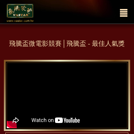
飛騰盃微電影競賽│飛騰盃 - 最佳人氣獎