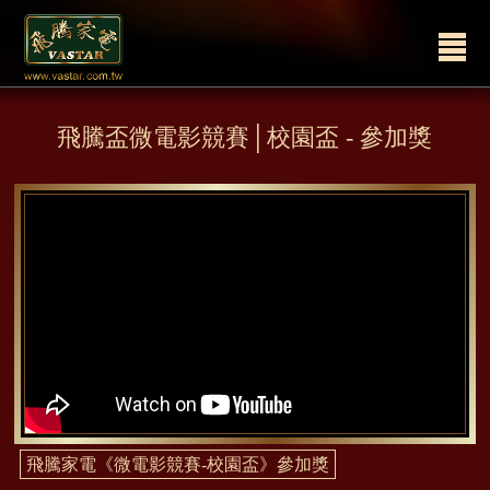
飛騰盃微電影競賽│校園盃 - 參加獎
飛騰家電《微電影競賽-校園盃》參加獎