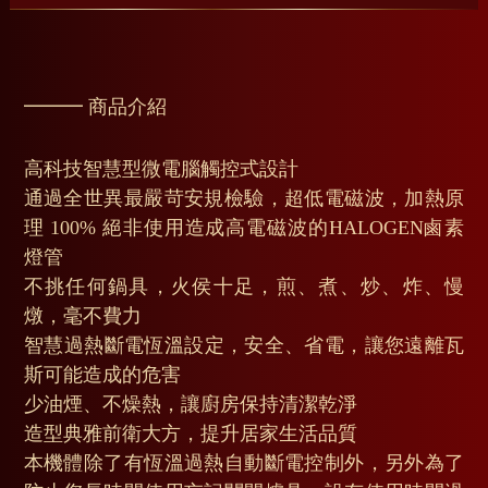
━━━ 商品介紹
高科技智慧型微電腦觸控式設計
通過全世異最嚴苛安規檢驗，超低電磁波，加熱原
理 100% 絕非使用造成高電磁波的HALOGEN鹵素
燈管
不挑任何鍋具，火侯十足，煎、煮、炒、炸、慢
燉，毫不費力
智慧過熱斷電恆溫設定，安全、省電，讓您遠離瓦
斯可能造成的危害
少油煙、不燥熱，讓廚房保持清潔乾淨
造型典雅前衛大方，提升居家生活品質
本機體除了有恆溫過熱自動斷電控制外，另外為了