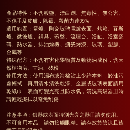
產品特性：不含酸鹽、漂白劑、無毒性、無公害、
不傷手及皮膚，除霉、殺菌力達99%
適用範圍：電爐、陶瓷玻璃電爐表面、烤箱、瓦斯
爐、微波爐、鍋具、碗盤、流理台、浴缸、浴室瓷
磚、熱水器、排油煙機、搪瓷烤漆、玻璃、塑膠、
金屬等
特殊配方：不含有害化學物質及動物油成份，含天
然植物皂、甘油、矽粉
使用方法：使用濕布或海棉沾上少許本劑，於油污
處輕拭，再用清水清洗乾淨。金屬或玻璃表面請用
乾紙巾，表面可變光亮且防水氣，清洗高級器皿時
請輕輕擦拭以避免刮傷
注意事項：銀器或表面特別光亮之器皿請勿使用。
不可食用本品。請勿接觸眼精。請存放於陰涼且孩