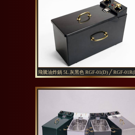
飛騰油炸鍋 5L 灰黑色 RGF-01(D) ╱ RGF-01R(