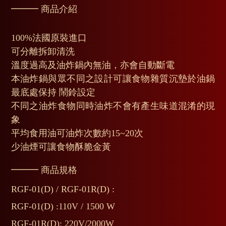
━━━ 商品介紹
100%法國原裝進口
可分離拆卸清洗
溫度過高及油炸鍋內無油，亦會自動斷電
本油炸鍋與眾不同之設計可讓食物雜質沉墊於油鍋
最底處保持 鬧鈴設定
不同之油炸食物同時油炸不會有產生味道混淆的現
象
平均食用油可油炸次數約15~20次
少油煙可讓食物酥脆金黃
━━━ 商品規格
RGF-01(D) / RGF-01R(D) :
RGF-01(D) :110V / 1500 W
RGF-01R(D): 220V/2000W