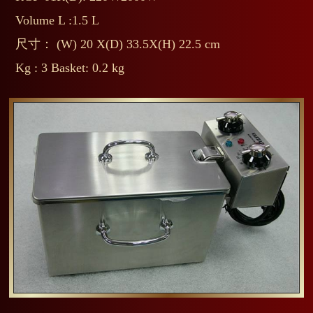
Volume L :1.5 L
尺寸： (W) 20 X(D) 33.5X(H) 22.5 cm
Kg : 3 Basket: 0.2 kg