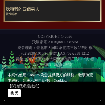
我和我的四個男人
贊助節目
COPYRIGHT © 2026
飛騰家電 All Rights Reserved
總管理處：臺北市大同區承德路三段285號1樓
(02)2838-1010(代表號) FAX:(02)2838-1212
行銷企劃部：臺北市大同區承德路三段267號3樓
(02)2595-1688(代表號)
本網站使用 Cookies 為您提供更好的服務。繼續瀏覽
Design by 橘子新創網頁設計
Host by
Foxpro 系統開發
整合行銷
整合行銷
本網站，即表示您同意使用 Cookies。
【閱讀隱私權政策】
接 受