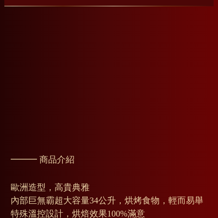
━━━ 商品介紹
歐洲造型，高貴典雅
內部巨無霸超大容量34公升，烘烤食物，輕而易舉
特殊溫控設計，烘焙效果100%滿意