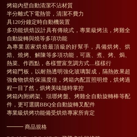
烤箱內壁自動清潔不沾材質
半分離式下電熱管，清潔不費力
具120分鐘定時自動機裝置
多功能烘焙設計具有傳統式，專業級烤法，烤雞全
自動旋轉與燒等多項功能
為專業居家烘焙最頂級的好幫手，具備烘烤、烘
焙、燒烤、解陳等多項功能，可蒸、煮、烤、焗、
熱菜、作西點，各樣豐富烹調方式…樣樣行
烤箱門板，以耐熱透明強化玻璃製成，隔熱效果超
強食物烘焙保濕度佳，烤箱內配罝照明燈，烘烤過
程一目了然，烘烤美味隨時掌控
烤箱內附網架、琺瑯烤盤、烤雞全自動旋轉棒等配
件，更可選購BBQ全自動旋轉叉配件
專業級烘烤功能備受烘焙專家所肯定
━━━ 商品規格