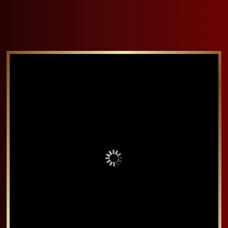
香草戚風蛋糕