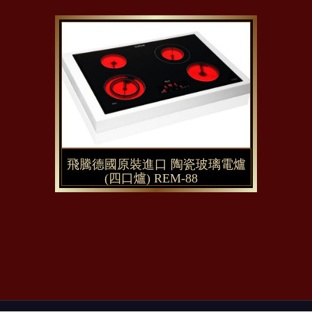
飛騰德國原裝進口 陶瓷玻璃電爐
(四口爐) REM-88