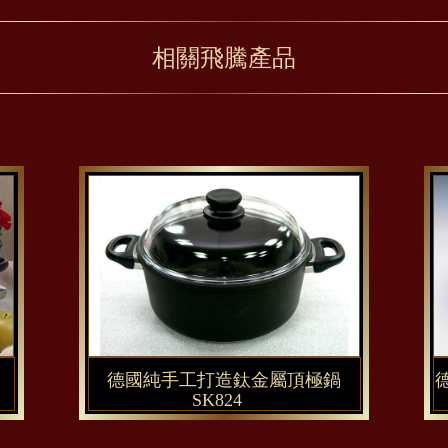
相關飛騰產品
德國純手工打造鈦金屬頂極鍋
SK824