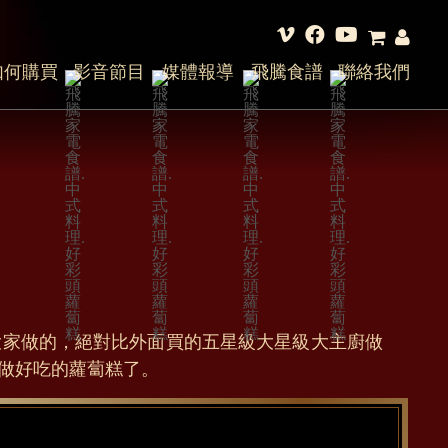
如何購買
影音節目
媒體報導
飛騰食譜
聯絡我們
大家做的，絕對比外面買的五星級大星級大主廚做
做好吃的蘿蔔糕了。