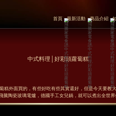
首頁
最新活動
商品介紹
ssssssss
中式料理│好彩頭蘿蔔糕
蔔糕外面買的，有些好吃有些其實還好，但是今天要教
飛騰陶瓷玻璃電爐，德國手工女兒鍋，就可以煮出全世界