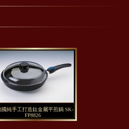
德國純手工打造鈦金屬平煎鍋 SK-
FP8826