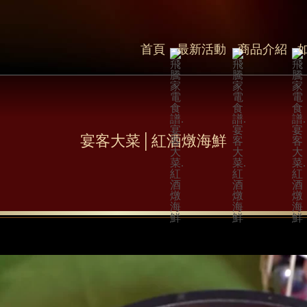
首頁
最新活動
商品介紹
ssssssss
宴客大菜│紅酒燉海鮮