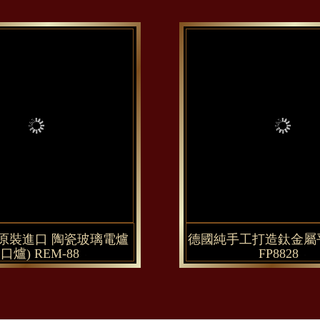
原裝進口 陶瓷玻璃電爐
德國純手工打造鈦金屬平
口爐) REM-88
FP8828