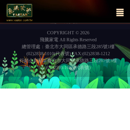
無pid出現此段
COPYRIGHT © 2026
飛騰家電 All Rights Reserved
總管理處：臺北市大同區承德路三段285號1樓
(02)2838-1010(代表號) FAX:(02)2838-1212
行銷企劃部：臺北市大同區承德路三段267號3樓
(02)2595-1688(代表號)
Design by 橘子新創網頁設計
Host by
Foxpro 系統開發
整合行銷
整合行銷