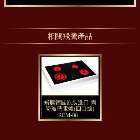
相關飛騰產品
飛騰德國原裝進口 陶
瓷玻璃電爐(四口爐)
REM-88