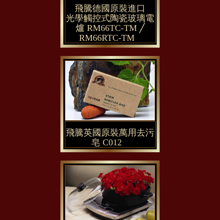
飛騰德國原裝進口
光學觸控式陶瓷玻璃電
爐 RM66TC-TM ╱
RM66RTC-TM
飛騰英國原裝萬用去污
皂 C012