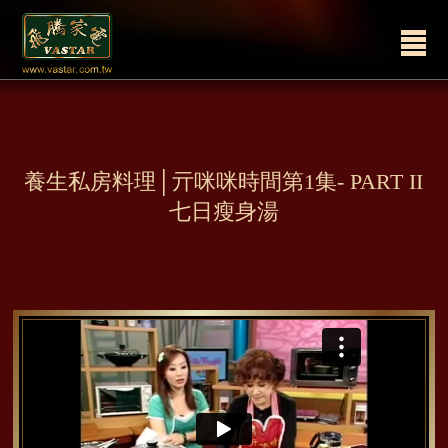
ssssssss
養生私房料理│亓咪咪時間第1集- PART II
七日瘦身湯