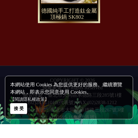
德國純手工打造鈦金屬
頂極鍋 SK802
COPYRIGHT © 2026
本網站使用 Cookies 為您提供更好的服務。繼續瀏覽
飛騰家電 All Rights Reserved
本網站，即表示您同意使用 Cookies。
總管理處：臺北市大同區承德路三段285號1樓
【閱讀隱私權政策】
(02)2838-1010(代表號) FAX:(02)2838-1212
接 受
行銷企劃部：臺北市大同區承德路三段267號3樓
(02)2595-1688(代表號)
Design by 橘子新創網頁設計
Host by
Foxpro 系統開發
整合行銷
整合行銷